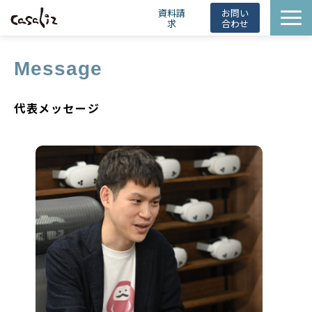
資料請
お問い
求
合わせ
HintBot
Message
導入事例
ニュース
代表メッセージ
会社概要
お役立ち情報