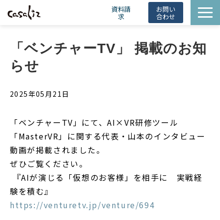
資料請
お問い
求
合わせ
HintBot
「ベンチャーTV」 掲載のお知
導入事例
らせ
ニュース
会社概要
2025年05月21日
お役立ち情報
「ベンチャーTV」にて、AI×VR研修ツール
「MasterVR」に関する代表・山本のインタビュー
動画が掲載されました。
ぜひご覧ください。
『AIが演じる「仮想のお客様」を相手に 実戦経
験を積む』
https://venturetv.jp/venture/694