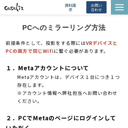
資料請
お問い
求
合わせ
HintBot
PCへのミラーリング方法
導入事例
ニュース
前提条件として、投影をする際には
VRデバイスと
PCの両方で同じWifi
に繋ぐ必要があります。
会社概要
お役立ち情報
１．Metaアカウントについて
Metaアカウントは、デバイス１台につき１つ
存在します。
※アカウント情報へ弊社担当へお問い合わせ
ください。
２．PCでMetaのページにログインして
いただく