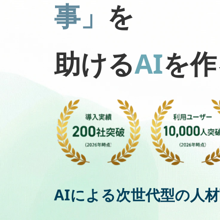
事」
を
助ける
AI
を作
AIによる次世代型の人