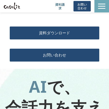
資料請
お問い
求
合わせ
HintBot
導入事例
資料ダウンロード
ニュース
会社概要
お役立ち情報
お問い合わせ
AI
で、
会話力を
支え