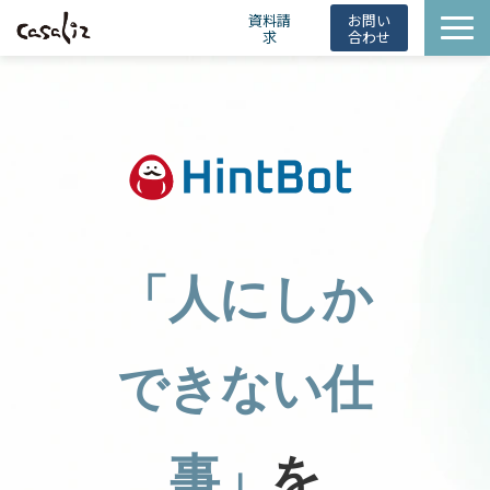
資料請
お問い
求
合わせ
HintBot
導入事例
ニュース
会社概要
お役立ち情報
「人にしか
できない仕
事」
を